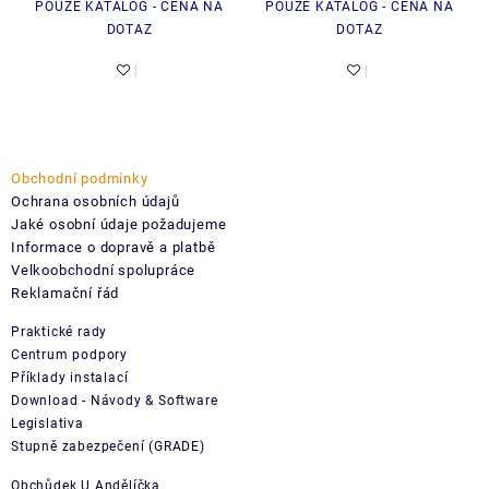
POUZE KATALOG - CENA NA
POUZE KATALOG - CENA NA
120W POE0801
Cat5e
DOTAZ
DOTAZ
Obchodní podmínky
Ochrana osobních údajů
Jaké osobní údaje požadujeme
Informace o dopravě a platbě
Velkoobchodní spolupráce
Reklamační řád
Praktické rady
Centrum podpory
Příklady instalací
Download - Návody & Software
Legislativa
Stupně zabezpečení (GRADE)
Obchůdek U Andělíčka