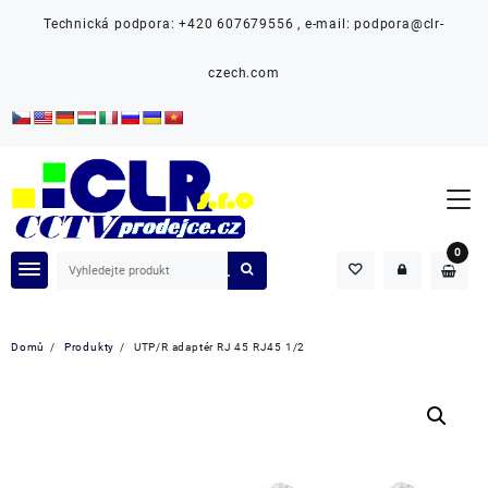
Přeskočit
Technická podpora: +420 607679556 , e-mail: podpora@clr-
na
obsah
czech.com
0
Domů
Produkty
UTP/R adaptér RJ 45 RJ45 1/2