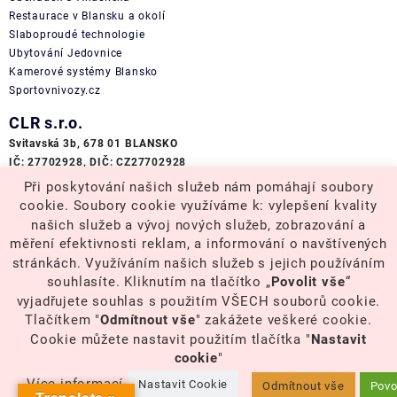
Restaurace v Blansku a okolí
Slaboproudé technologie
Ubytování Jedovnice
Kamerové systémy
Blansko
Sportovnivozy.cz
CLR s.r.o.
Svitavská 3b, 678 01 BLANSKO
IČ: 27702928, DIČ: CZ27702928
e-mail: info@clr-czech.com
Při poskytování našich služeb nám pomáhají soubory
+420 728 201 004
cookie. Soubory cookie využíváme k: vylepšení kvality
našich služeb a vývoj nových služeb, zobrazování a
měření efektivnosti reklam, a informování o navštívených
stránkách. Využíváním našich služeb s jejich používáním
© 2021 cctv-prodejce.cz - CLR s.r.o., Svitavská1455/3b, 67801
souhlasíte. Kliknutím na tlačítko „
Povolit vše
“
vyjadřujete souhlas s použitím VŠECH souborů cookie.
Blansko - Všechna práva vyhrazena
Tlačítkem "
Odmítnout vše
" zakážete veškeré cookie.
Cookie můžete nastavit použitím tlačítka "
Nastavit
cookie
"
Více informací
Nastavit Cookie
Odmítnout vše
Povo