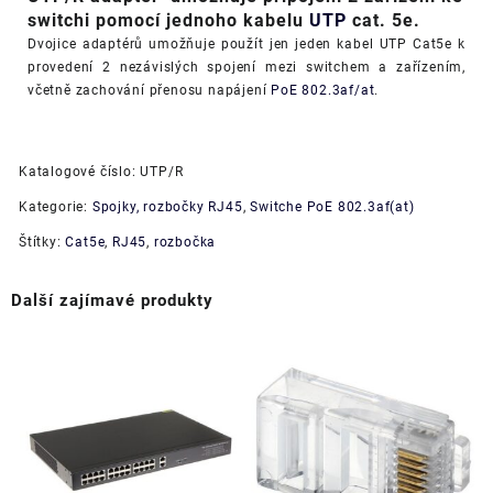
switchi pomocí jednoho kabelu
UTP
cat. 5e.
Dvojice adaptérů umožňuje použít jen jeden kabel UTP Cat5e k
provedení 2 nezávislých spojení mezi switchem a zařízením,
včetně zachování přenosu napájení
PoE 802.3af/at
.
Katalogové číslo:
UTP/R
Kategorie:
Spojky, rozbočky RJ45
,
Switche PoE 802.3af(at)
Štítky:
Cat5e
,
RJ45
,
rozbočka
Další zajímavé produkty